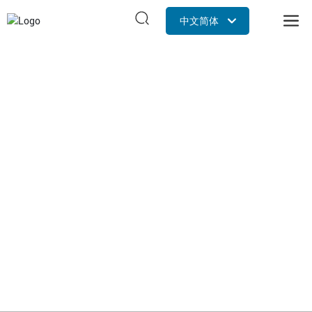
中文简体
Российская
English
管道连接器 · 修补器
中文简体
NEWS
集研发，生产，销售各种管道连接和修补产品的专业
公司，现拥有产品专利及认证二十多项，被评为国家
高新技术企业
首页
行业新闻
新闻资讯