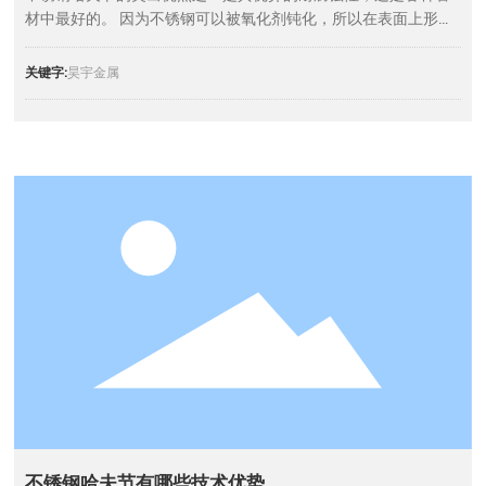
材中最好的。 因为不锈钢可以被氧化剂钝化，所以在表面上形成
了坚韧致密的富铬氧化物保护膜Dr2O3，有效地防止了进一步的
氧化反应。 镀锌水管和铜管等其他金属管的钝化能力非常小，这
关键字:
昊宇金属
是镀锌铜管的耐蚀性远低于不锈钢管的关键原因。不锈钢哈夫节
的热膨胀系数类似于铜管的热膨胀系数，是普通钢管的1.5倍。 与
下部不锈钢管相比，具有膨胀和收缩慢的特点。
不锈钢哈夫节有哪些技术优势